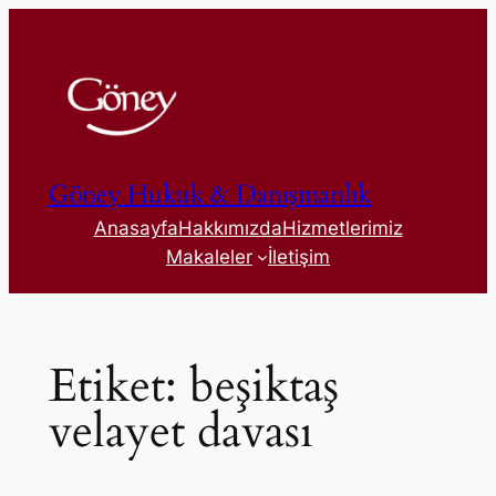
İçeriğe
geç
Göney Hukuk & Danışmanlık
Anasayfa
Hakkımızda
Hizmetlerimiz
Makaleler
İletişim
Etiket:
beşiktaş
velayet davası