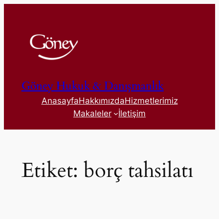
İçeriğe
geç
Göney Hukuk & Danışmanlık
Anasayfa
Hakkımızda
Hizmetlerimiz
Makaleler
İletişim
Etiket:
borç tahsilatı