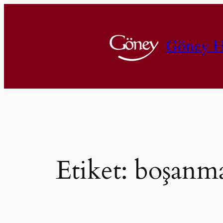
İçeriğe
geç
Göney H
Etiket:
boşanma