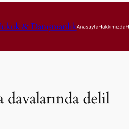
ukuk & Danışmanlık
Anasayfa
Hakkımızda
H
 davalarında delil