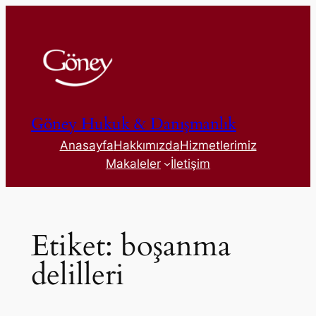
İçeriğe
geç
Göney Hukuk & Danışmanlık
Anasayfa
Hakkımızda
Hizmetlerimiz
Makaleler
İletişim
Etiket:
boşanma
delilleri