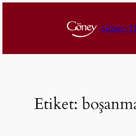
İçeriğe
geç
Göney H
Etiket:
boşanm