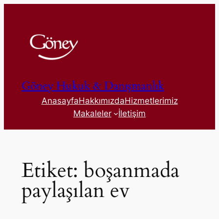
İçeriğe
geç
Göney Hukuk & Danışmanlık
Anasayfa
Hakkımızda
Hizmetlerimiz
Makaleler
İletişim
Etiket:
boşanmada
paylaşılan ev