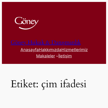
İçeriğe
geç
Göney Hukuk & Danışmanlık
Anasayfa
Hakkımızda
Hizmetlerimiz
Makaleler
İletişim
Etiket:
çim ifadesi