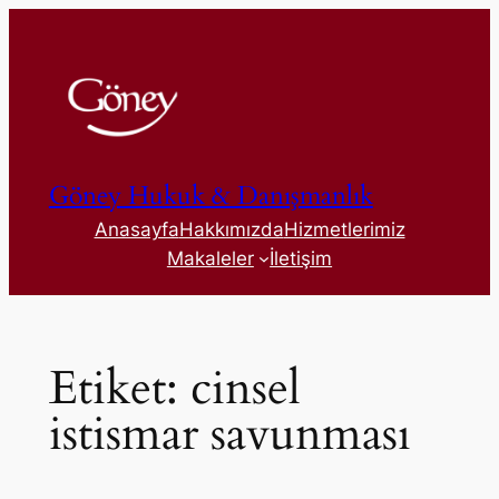
İçeriğe
geç
Göney Hukuk & Danışmanlık
Anasayfa
Hakkımızda
Hizmetlerimiz
Makaleler
İletişim
Etiket:
cinsel
istismar savunması