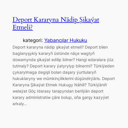
Deport Kararyna Nädip Şikaýat
Etmeli?
kategori:
Yabancılar Hukuku
Deport kararyna nädip şikaýat etmeli? Deport bilen
baglanyşykly kararyň üstünde näçe wagtyň
dowamynda şikaýat edilip bilner? Hangi edaralara ýüz
tutmaly? Deport karary ýatyrylyp bilnermi? Türkiýeden
çykarylmaga degişli bolan daşary ýurtlularyň
hukuklaryny we mümkinçiliklerini düşündirýäris. Deport
Kararyna Şikaýat Etmek Hukugy Nähili? Türkiýäniň
welaýat Göç Idarasy tarapyndan berilýän deport
karary administratiw çäre bolup, oňa garşy kazyýet
arkaly…