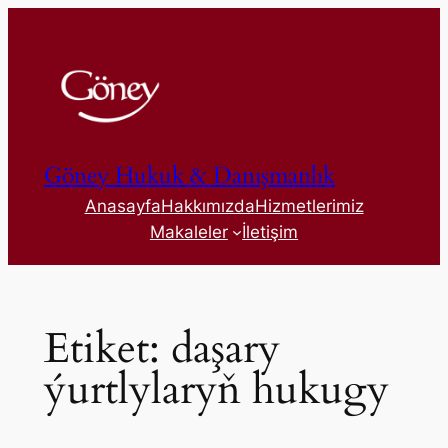
İçeriğe
geç
Göney Hukuk & Danışmanlık
Anasayfa
Hakkımızda
Hizmetlerimiz
Makaleler
İletişim
Etiket:
daşary
ýurtlylaryň hukugy