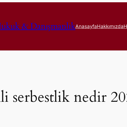
ukuk & Danışmanlık
Anasayfa
Hakkımızda
H
i serbestlik nedir 2