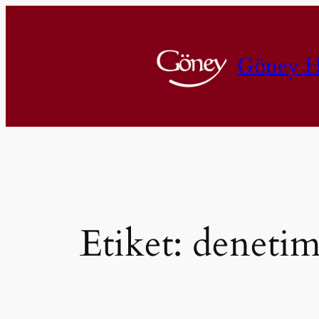
İçeriğe
geç
Göney H
Etiket:
denetiml