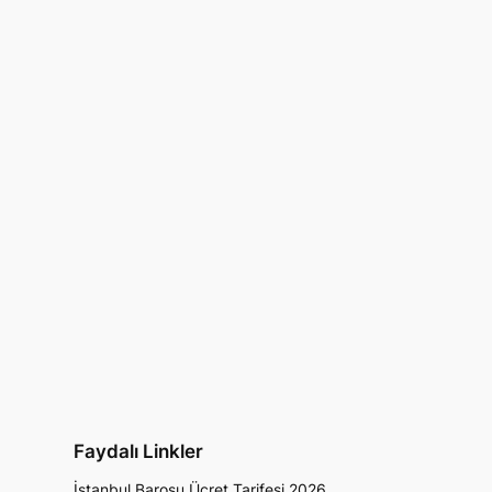
Faydalı Linkler
İstanbul Barosu Ücret Tarifesi 2026