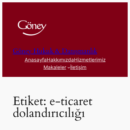
İçeriğe
geç
Göney Hukuk & Danışmanlık
Anasayfa
Hakkımızda
Hizmetlerimiz
Makaleler
İletişim
Etiket:
e-ticaret
dolandırıcılığı