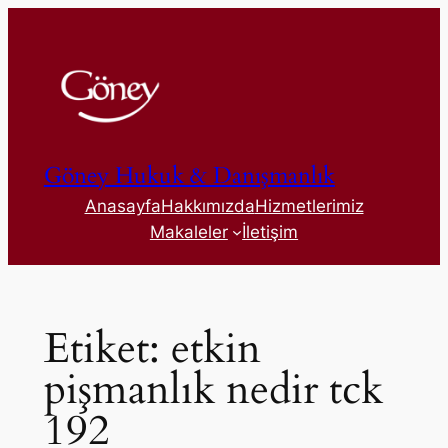
İçeriğe
geç
Göney Hukuk & Danışmanlık
Anasayfa
Hakkımızda
Hizmetlerimiz
Makaleler
İletişim
Etiket:
etkin
pişmanlık nedir tck
192