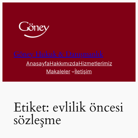
İçeriğe
geç
Göney Hukuk & Danışmanlık
Anasayfa
Hakkımızda
Hizmetlerimiz
Makaleler
İletişim
Etiket:
evlilik öncesi
sözleşme