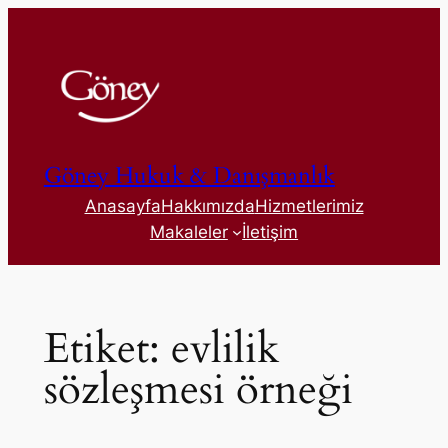
İçeriğe
geç
Göney Hukuk & Danışmanlık
Anasayfa
Hakkımızda
Hizmetlerimiz
Makaleler
İletişim
Etiket:
evlilik
sözleşmesi örneği