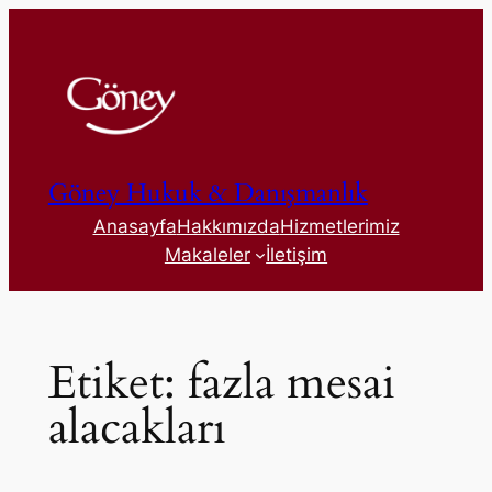
İçeriğe
geç
Göney Hukuk & Danışmanlık
Anasayfa
Hakkımızda
Hizmetlerimiz
Makaleler
İletişim
Etiket:
fazla mesai
alacakları