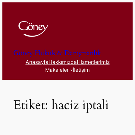
İçeriğe
geç
Göney Hukuk & Danışmanlık
Anasayfa
Hakkımızda
Hizmetlerimiz
Makaleler
İletişim
Etiket:
haciz iptali