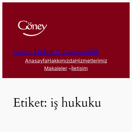
İçeriğe
geç
Göney Hukuk & Danışmanlık
Anasayfa
Hakkımızda
Hizmetlerimiz
Makaleler
İletişim
Etiket:
iş hukuku