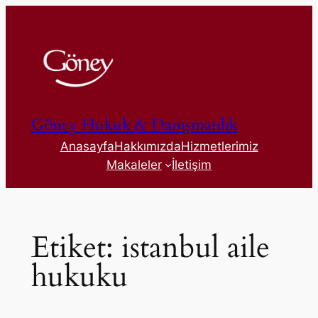
İçeriğe
geç
Göney Hukuk & Danışmanlık
Anasayfa
Hakkımızda
Hizmetlerimiz
Makaleler
İletişim
Etiket:
istanbul aile
hukuku