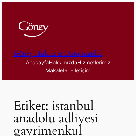
İçeriğe
geç
Göney Hukuk & Danışmanlık
Anasayfa
Hakkımızda
Hizmetlerimiz
Makaleler
İletişim
Etiket:
istanbul
anadolu adliyesi
gayrimenkul