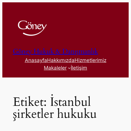
İçeriğe
geç
Göney Hukuk & Danışmanlık
Anasayfa
Hakkımızda
Hizmetlerimiz
Makaleler
İletişim
Etiket:
İstanbul
şirketler hukuku