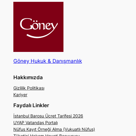
Göney Hukuk & Danışmanlık
Hakkımızda
Gizlilik Politikası
Kariyer
Faydalı Linkler
İstanbul Barosu Ücret Tarifesi 2026
UYAP Vatandaş Portalı
Nüfus Kayıt Örneği Alma (Vukuatlı Nüfus)
Tüketici Hakem Heyeti Başvurusu