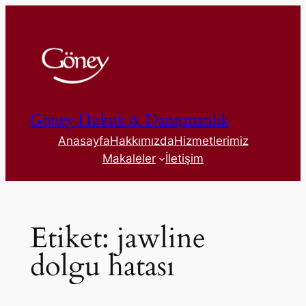
İçeriğe
geç
Göney Hukuk & Danışmanlık
Anasayfa
Hakkımızda
Hizmetlerimiz
Makaleler
İletişim
Etiket:
jawline
dolgu hatası