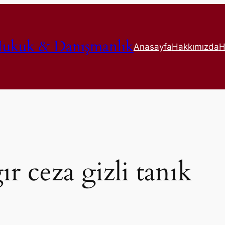
ukuk & Danışmanlık
Anasayfa
Hakkımızda
H
ğır ceza gizli tanık