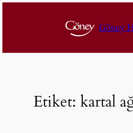
İçeriğe
geç
Göney H
Etiket:
kartal a