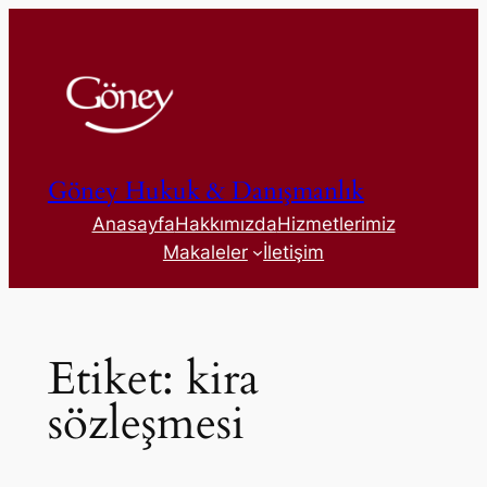
İçeriğe
geç
Göney Hukuk & Danışmanlık
Anasayfa
Hakkımızda
Hizmetlerimiz
Makaleler
İletişim
Etiket:
kira
sözleşmesi