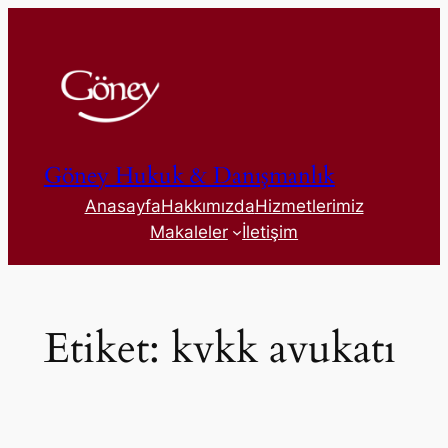
İçeriğe
geç
Göney Hukuk & Danışmanlık
Anasayfa
Hakkımızda
Hizmetlerimiz
Makaleler
İletişim
Etiket:
kvkk avukatı