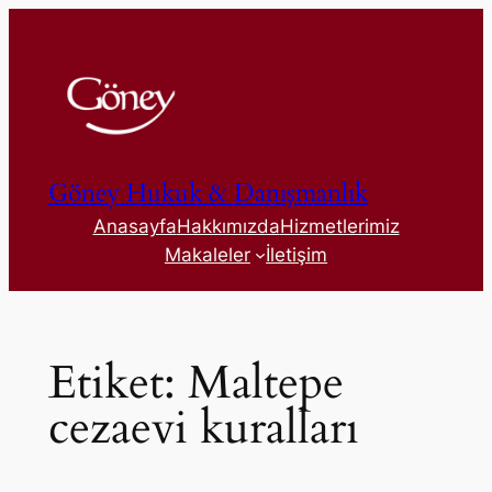
İçeriğe
geç
Göney Hukuk & Danışmanlık
Anasayfa
Hakkımızda
Hizmetlerimiz
Makaleler
İletişim
Etiket:
Maltepe
cezaevi kuralları