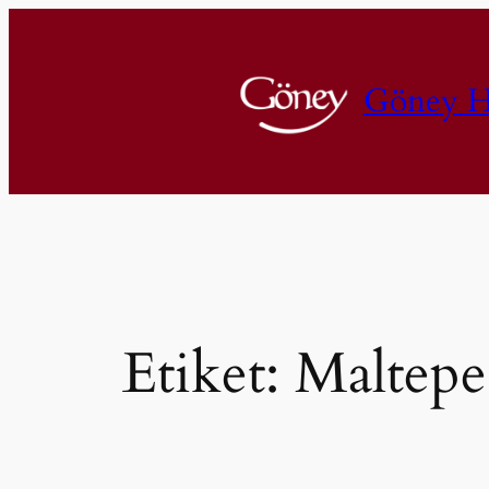
İçeriğe
geç
Göney H
Etiket:
Maltepe 