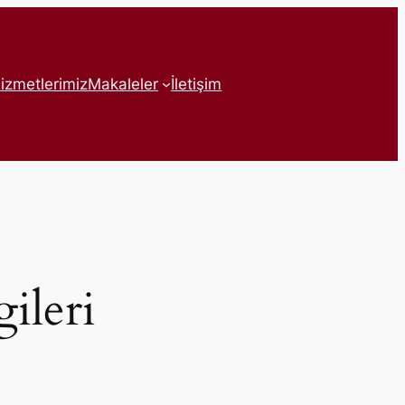
izmetlerimiz
Makaleler
İletişim
gileri