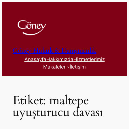
İçeriğe
geç
Göney Hukuk & Danışmanlık
Anasayfa
Hakkımızda
Hizmetlerimiz
Makaleler
İletişim
Etiket:
maltepe
uyuşturucu davası