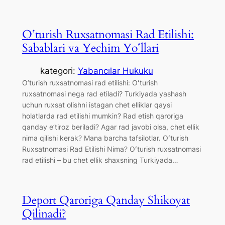
Oʻturish Ruxsatnomasi Rad Etilishi:
Sabablari va Yechim Yoʻllari
kategori:
Yabancılar Hukuku
O’turish ruxsatnomasi rad etilishi: Oʻturish
ruxsatnomasi nega rad etiladi? Turkiyada yashash
uchun ruxsat olishni istagan chet elliklar qaysi
holatlarda rad etilishi mumkin? Rad etish qaroriga
qanday e’tiroz beriladi? Agar rad javobi olsa, chet ellik
nima qilishi kerak? Mana barcha tafsilotlar. Oʻturish
Ruxsatnomasi Rad Etilishi Nima? Oʻturish ruxsatnomasi
rad etilishi – bu chet ellik shaxsning Turkiyada…
Deport Qaroriga Qanday Shikoyat
Qilinadi?