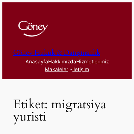
İçeriğe
geç
Göney Hukuk & Danışmanlık
Anasayfa
Hakkımızda
Hizmetlerimiz
Makaleler
İletişim
Etiket:
migratsiya
yuristi