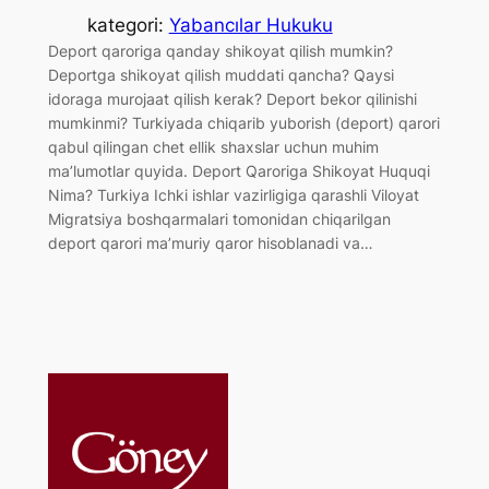
kategori:
Yabancılar Hukuku
Deport qaroriga qanday shikoyat qilish mumkin?
Deportga shikoyat qilish muddati qancha? Qaysi
idoraga murojaat qilish kerak? Deport bekor qilinishi
mumkinmi? Turkiyada chiqarib yuborish (deport) qarori
qabul qilingan chet ellik shaxslar uchun muhim
ma’lumotlar quyida. Deport Qaroriga Shikoyat Huquqi
Nima? Turkiya Ichki ishlar vazirligiga qarashli Viloyat
Migratsiya boshqarmalari tomonidan chiqarilgan
deport qarori ma’muriy qaror hisoblanadi va…