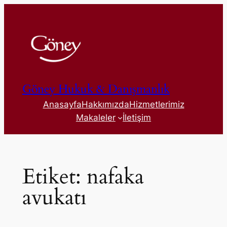
İçeriğe
geç
Göney Hukuk & Danışmanlık
Anasayfa
Hakkımızda
Hizmetlerimiz
Makaleler
İletişim
Etiket:
nafaka
avukatı