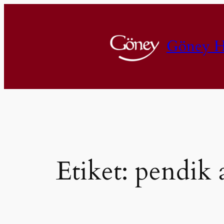
İçeriğe
geç
Göney H
Etiket:
pendik 