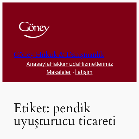
İçeriğe
geç
Göney Hukuk & Danışmanlık
Anasayfa
Hakkımızda
Hizmetlerimiz
Makaleler
İletişim
Etiket:
pendik
uyuşturucu ticareti