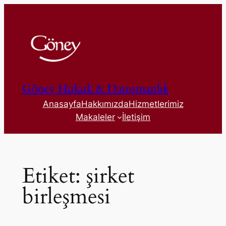
İçeriğe
geç
Göney Hukuk & Danışmanlık
Anasayfa
Hakkımızda
Hizmetlerimiz
Makaleler
İletişim
Etiket:
şirket
birleşmesi