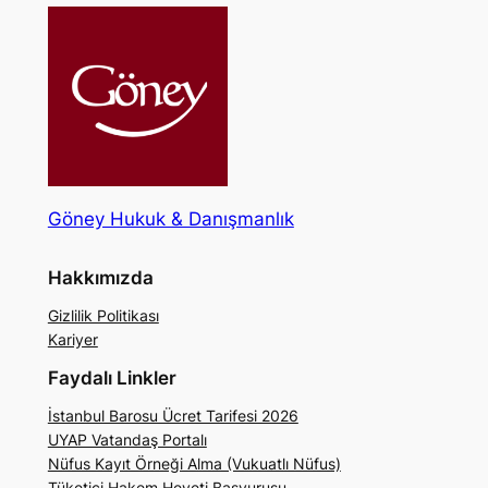
Göney Hukuk & Danışmanlık
Hakkımızda
Gizlilik Politikası
Kariyer
Faydalı Linkler
İstanbul Barosu Ücret Tarifesi 2026
UYAP Vatandaş Portalı
Nüfus Kayıt Örneği Alma (Vukuatlı Nüfus)
Tüketici Hakem Heyeti Başvurusu