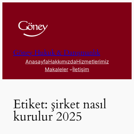
İçeriğe
geç
Göney Hukuk & Danışmanlık
Anasayfa
Hakkımızda
Hizmetlerimiz
Makaleler
İletişim
Etiket:
şirket nasıl
kurulur 2025