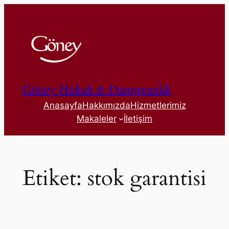
İçeriğe
geç
Göney Hukuk & Danışmanlık
Anasayfa
Hakkımızda
Hizmetlerimiz
Makaleler
İletişim
Etiket:
stok garantisi