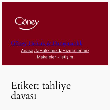
İçeriğe
geç
Göney Hukuk & Danışmanlık
Anasayfa
Hakkımızda
Hizmetlerimiz
Makaleler
İletişim
Etiket:
tahliye
davası