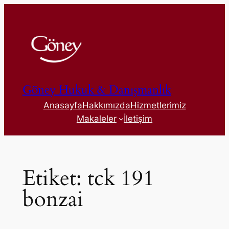
İçeriğe
geç
Göney Hukuk & Danışmanlık
Anasayfa
Hakkımızda
Hizmetlerimiz
Makaleler
İletişim
Etiket:
tck 191
bonzai