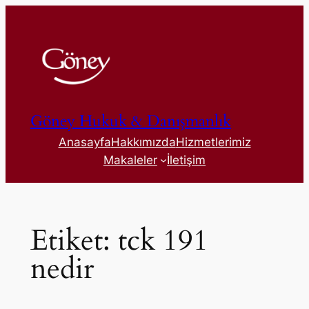
İçeriğe
geç
Göney Hukuk & Danışmanlık
Anasayfa
Hakkımızda
Hizmetlerimiz
Makaleler
İletişim
Etiket:
tck 191
nedir