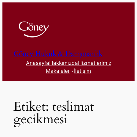
İçeriğe
geç
Göney Hukuk & Danışmanlık
Anasayfa
Hakkımızda
Hizmetlerimiz
Makaleler
İletişim
Etiket:
teslimat
gecikmesi