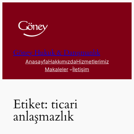
İçeriğe
geç
Göney Hukuk & Danışmanlık
Anasayfa
Hakkımızda
Hizmetlerimiz
Makaleler
İletişim
Etiket:
ticari
anlaşmazlık