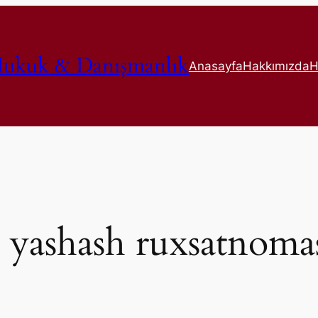
ukuk & Danışmanlık
Anasayfa
Hakkımızda
H
 yashash ruxsatnoma