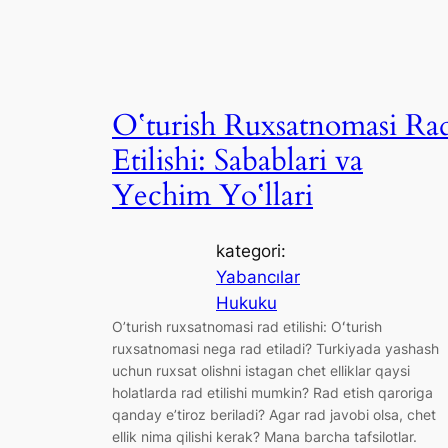
Oʻturish Ruxsatnomasi Ra
Etilishi: Sabablari va
Yechim Yoʻllari
kategori:
Yabancılar
Hukuku
O’turish ruxsatnomasi rad etilishi: Oʻturish
ruxsatnomasi nega rad etiladi? Turkiyada yashash
uchun ruxsat olishni istagan chet elliklar qaysi
holatlarda rad etilishi mumkin? Rad etish qaroriga
qanday e’tiroz beriladi? Agar rad javobi olsa, chet
ellik nima qilishi kerak? Mana barcha tafsilotlar.