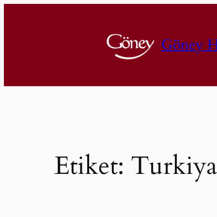
İçeriğe
geç
Göney H
Etiket:
Turkiya