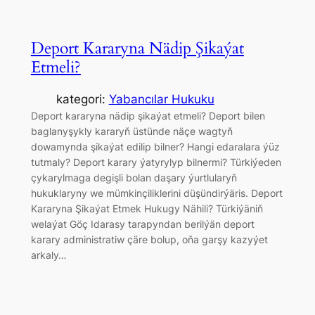
Deport Kararyna Nädip Şikaýat
Etmeli?
kategori:
Yabancılar Hukuku
Deport kararyna nädip şikaýat etmeli? Deport bilen
baglanyşykly kararyň üstünde näçe wagtyň
dowamynda şikaýat edilip bilner? Hangi edaralara ýüz
tutmaly? Deport karary ýatyrylyp bilnermi? Türkiýeden
çykarylmaga degişli bolan daşary ýurtlularyň
hukuklaryny we mümkinçiliklerini düşündirýäris. Deport
Kararyna Şikaýat Etmek Hukugy Nähili? Türkiýäniň
welaýat Göç Idarasy tarapyndan berilýän deport
karary administratiw çäre bolup, oňa garşy kazyýet
arkaly…