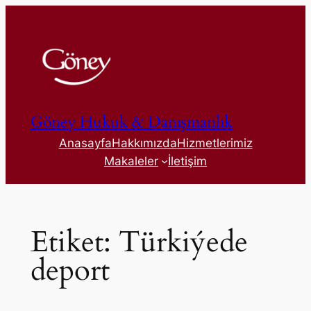
İçeriğe
geç
Göney Hukuk & Danışmanlık
Anasayfa
Hakkımızda
Hizmetlerimiz
Makaleler
İletişim
Etiket:
Türkiýede
deport