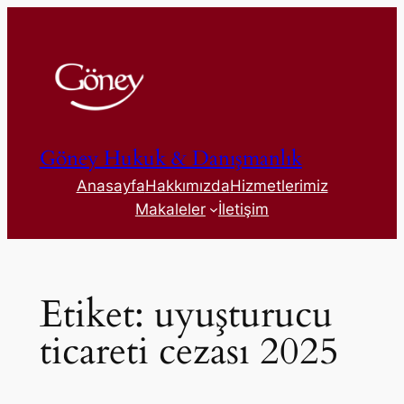
İçeriğe
geç
Göney Hukuk & Danışmanlık
Anasayfa
Hakkımızda
Hizmetlerimiz
Makaleler
İletişim
Etiket:
uyuşturucu
ticareti cezası 2025