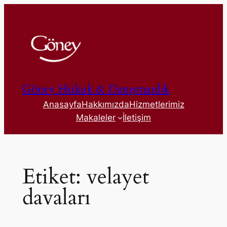
İçeriğe
geç
Göney Hukuk & Danışmanlık
Anasayfa
Hakkımızda
Hizmetlerimiz
Makaleler
İletişim
Etiket:
velayet
davaları