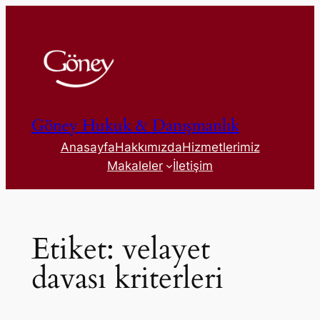
İçeriğe
geç
Göney Hukuk & Danışmanlık
Anasayfa
Hakkımızda
Hizmetlerimiz
Makaleler
İletişim
Etiket:
velayet
davası kriterleri