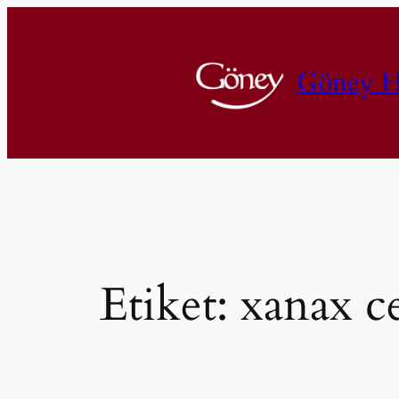
İçeriğe
geç
Göney H
Etiket:
xanax ce