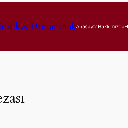
ukuk & Danışmanlık
Anasayfa
Hakkımızda
H
zası