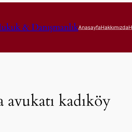
ukuk & Danışmanlık
Anasayfa
Hakkımızda
H
 avukatı kadıköy