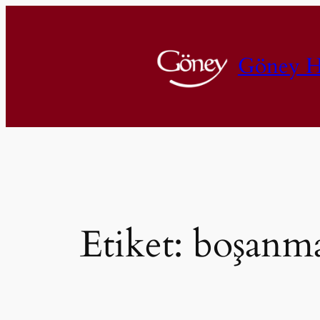
İçeriğe
geç
Göney H
Etiket:
boşanma