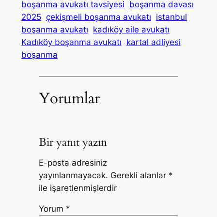
boşanma avukatı tavsiyesi
boşanma davası
2025
çekişmeli boşanma avukatı
istanbul
boşanma avukatı
kadıköy aile avukatı
Kadıköy boşanma avukatı
kartal adliyesi
boşanma
Yorumlar
Bir yanıt yazın
E-posta adresiniz
yayınlanmayacak.
Gerekli alanlar
*
ile işaretlenmişlerdir
Yorum
*