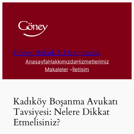
İçeriğe
geç
Göney Hukuk & Danışmanlık
Anasayfa
Hakkımızda
Hizmetlerimiz
Makaleler
İletişim
Kadıköy Boşanma Avukatı
Tavsiyesi: Nelere Dikkat
Etmelisiniz?