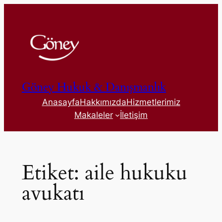
İçeriğe
geç
Göney Hukuk & Danışmanlık
Anasayfa
Hakkımızda
Hizmetlerimiz
Makaleler
İletişim
Etiket:
aile hukuku
avukatı