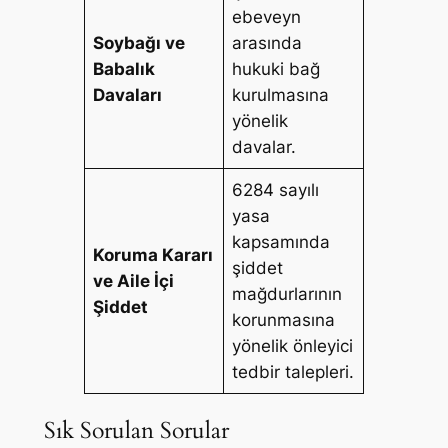
ebeveyn
Soybağı ve
arasında
Babalık
hukuki bağ
Davaları
kurulmasına
yönelik
davalar.
6284 sayılı
yasa
kapsamında
Koruma Kararı
şiddet
ve Aile İçi
mağdurlarının
Şiddet
korunmasına
yönelik önleyici
tedbir talepleri.
Sık Sorulan Sorular