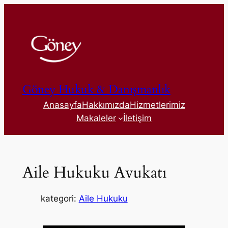
İçeriğe
geç
Göney Hukuk & Danışmanlık
Anasayfa
Hakkımızda
Hizmetlerimiz
Makaleler
İletişim
Aile Hukuku Avukatı
kategori:
Aile Hukuku