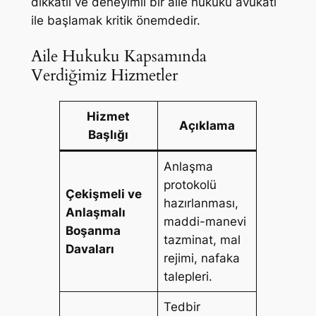
dikkatli ve deneyimli bir aile hukuku avukatı
ile başlamak kritik önemdedir.
Aile Hukuku Kapsamında
Verdiğimiz Hizmetler
Hizmet
Açıklama
Başlığı
Anlaşma
protokolü
Çekişmeli ve
hazırlanması,
Anlaşmalı
maddi-manevi
Boşanma
tazminat, mal
Davaları
rejimi, nafaka
talepleri.
Tedbir