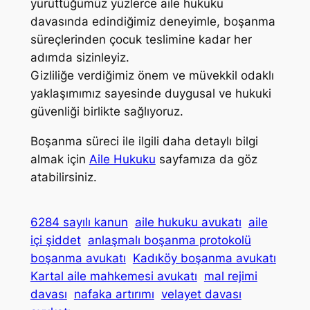
yürüttüğümüz yüzlerce aile hukuku
davasında edindiğimiz deneyimle, boşanma
süreçlerinden çocuk teslimine kadar her
adımda sizinleyiz.
Gizliliğe verdiğimiz önem ve müvekkil odaklı
yaklaşımımız sayesinde duygusal ve hukuki
güvenliği birlikte sağlıyoruz.
Boşanma süreci ile ilgili daha detaylı bilgi
almak için
Aile Hukuku
sayfamıza da göz
atabilirsiniz.
6284 sayılı kanun
aile hukuku avukatı
aile
içi şiddet
anlaşmalı boşanma protokolü
boşanma avukatı
Kadıköy boşanma avukatı
Kartal aile mahkemesi avukatı
mal rejimi
davası
nafaka artırımı
velayet davası