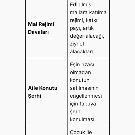
Edinilmiş
mallara katılma
rejimi, katkı
Mal Rejimi
payı, artık
Davaları
değer alacağı,
ziynet
alacakları.
Eşin rızası
olmadan
konutun
Aile Konutu
satılmasının
Şerhi
engellenmesi
için tapuya
şerh
konulması.
Çocuk ile