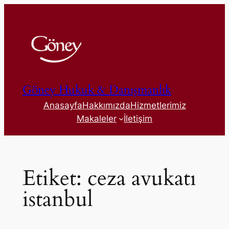
İçeriğe
geç
Göney Hukuk & Danışmanlık
Anasayfa
Hakkımızda
Hizmetlerimiz
Makaleler
İletişim
Etiket:
ceza avukatı
istanbul